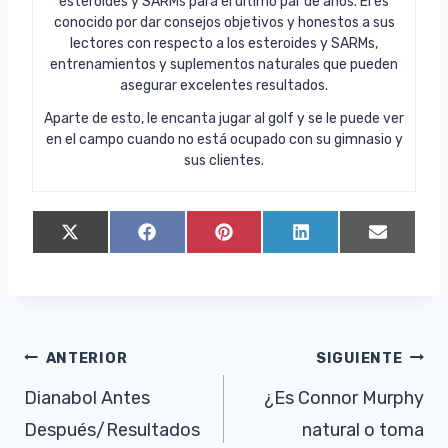
esteroides y SARMs para el último par de años. Él es
conocido por dar consejos objetivos y honestos a sus
lectores con respecto a los esteroides y SARMs,
entrenamientos y suplementos naturales que pueden
asegurar excelentes resultados.
Aparte de esto, le encanta jugar al golf y se le puede ver
en el campo cuando no está ocupado con su gimnasio y
sus clientes.
C
C
C
C
C
X
F
P
L
E
o
o
o
o
o
(
a
i
i
m
m
m
m
m
m
T
c
n
n
a
p
p
p
p
p
w
e
t
k
i
a
a
a
a
a
i
b
e
e
l
r
r
r
r
r
t
o
r
d
t
t
t
t
t
t
o
e
I
Navegación
ANTERIOR
SIGUIENTE
i
i
i
i
i
e
k
s
n
r
r
r
r
r
r
t
de
Dianabol Antes
¿Es Connor Murphy
e
e
e
e
e
)
n
n
n
n
n
Después/Resultados
natural o toma
entradas