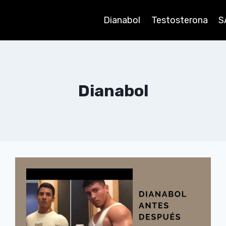
Dianabol
Testosterona
S
Dianabol