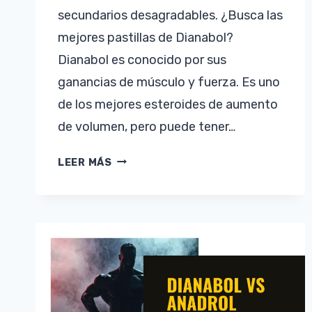
secundarios desagradables. ¿Busca las
mejores pastillas de Dianabol?
Dianabol es conocido por sus
ganancias de músculo y fuerza. Es uno
de los mejores esteroides de aumento
de volumen, pero puede tener…
LAS
LEER MÁS
MEJORES
PASTILLAS
DE
DIANABOL
–
DBOL
PARA
GANAR