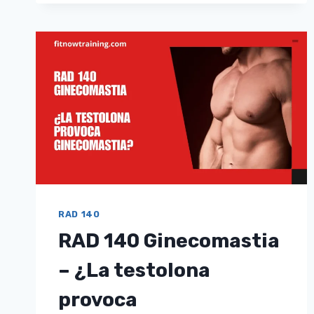
VS
LGD
4033
–
COMPARACIÓN
DE
LA
SUPRESIÓN,
LAS
GANANCIAS
Y
LA
FUERZA
RAD 140
RAD 140 Ginecomastia
– ¿La testolona
provoca