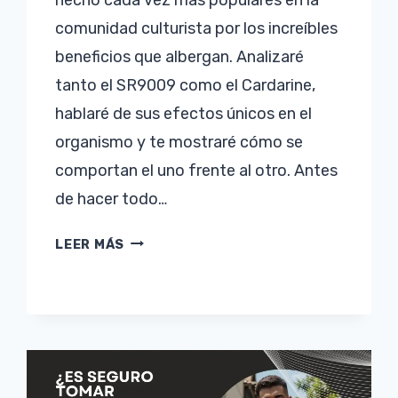
comunidad culturista por los increíbles
beneficios que albergan. Analizaré
tanto el SR9009 como el Cardarine,
hablaré de sus efectos únicos en el
organismo y te mostraré cómo se
comportan el uno frente al otro. Antes
de hacer todo…
SR9009
LEER MÁS
(STENABOLIC)
VS
CARDARINE
–
CUÁL
ES
MEJOR