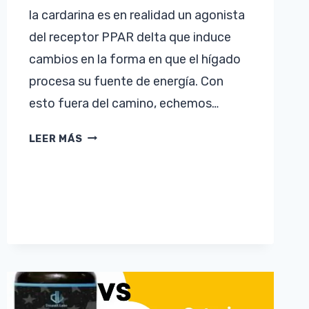
la cardarina es en realidad un agonista
del receptor PPAR delta que induce
cambios en la forma en que el hígado
procesa su fuente de energía. Con
esto fuera del camino, echemos…
CARDARINE
LEER MÁS
VS
OSTARINE
–
¿CUÁL
ES
MEJOR
PARA
LA
PÉRDIDA
DE