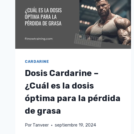
¿CON
QUÉ
FRECUENCIA
DEBE
TOMAR
GW
501516?
CARDARINE
Dosis Cardarine –
¿Cuál es la dosis
óptima para la pérdida
de grasa
Por
Tanveer
septiembre 19, 2024