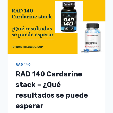
GW
501516?
¿CÓMO
EVITAR
LOS
EFECTOS
SECUNDARIOS?
RAD 140
RAD 140 Cardarine
stack – ¿Qué
resultados se puede
esperar