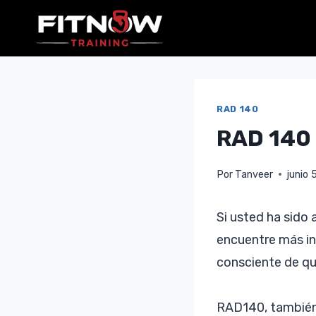
Saltar
al
contenido
RAD 140
RAD 140
Por
Tanveer
junio 
Si usted ha sido 
encuentre más i
consciente de qu
RAD140, también