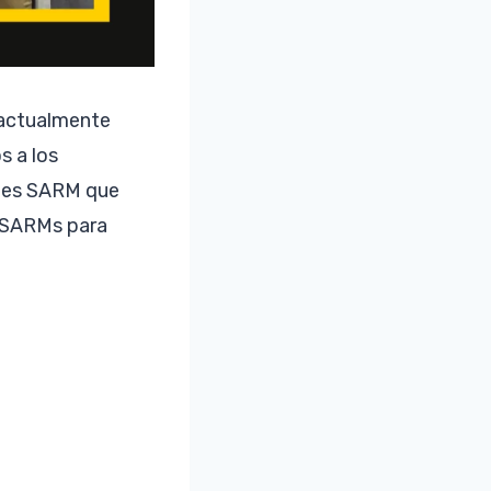
e actualmente
s a los
ntes SARM que
s SARMs para