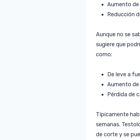
Aumento de 
Reducción de
Aunque no se sab
sugiere que podr
como:
De leve a fu
Aumento de 
Pérdida de c
Típicamente habl
semanas. Testolon
de corte y se pu