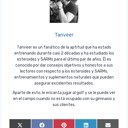
Tanveer
Tanveer es un fanático de la aptitud que ha estado
entrenando durante casi 2 décadas y ha estudiado los
esteroides y SARMs para el último par de años. Él es
conocido por dar consejos objetivos y honestos a sus
lectores con respecto a los esteroides y SARMs,
entrenamientos y suplementos naturales que pueden
asegurar excelentes resultados.
Aparte de esto, le encanta jugar al golf y se le puede ver
en el campo cuando no está ocupado con su gimnasio y
sus clientes.
C
C
C
C
C
X
F
P
L
E