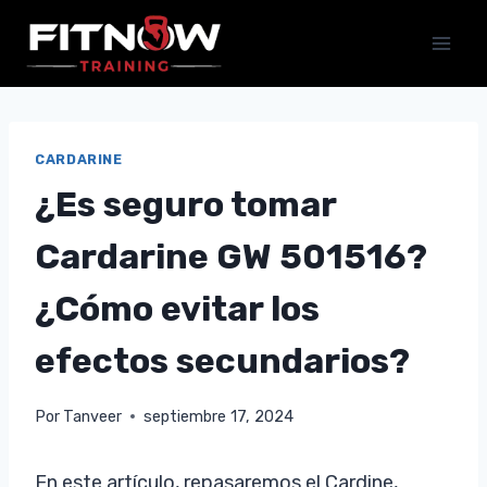
Saltar
al
contenido
CARDARINE
¿Es seguro tomar
Cardarine GW 501516?
¿Cómo evitar los
efectos secundarios?
Por
Tanveer
septiembre 17, 2024
En este artículo, repasaremos el Cardine,