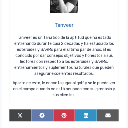
Tanveer
Tanveer es un fanático de la aptitud que ha estado
entrenando durante casi 2 décadas y ha estudiado los
esteroides y SARMs para el último par de años. Él es
conocido por dar consejos objetivos y honestos a sus
lectores con respecto a los esteroides y SARMs,
entrenamientos y suplementos naturales que pueden
asegurar excelentes resultados.
Aparte de esto, le encanta jugar al golf y se le puede ver
en el campo cuando no está ocupado con su gimnasio y
sus clientes.
C
C
C
C
C
X
F
P
L
E
o
o
o
o
o
(
a
i
i
m
m
m
m
m
m