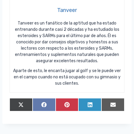
Tanveer
Tanveer es un fanático de la aptitud que ha estado
entrenando durante casi 2 décadas y ha estudiado los
esteroides y SARMs para el último par de años. Él es
conocido por dar consejos objetivos y honestos a sus
lectores con respecto a los esteroides y SARMs,
entrenamientos y suplementos naturales que pueden
asegurar excelentes resultados.
Aparte de esto, le encanta jugar al golf y se le puede ver
en el campo cuando no está ocupado con su gimnasio y
sus clientes.
C
C
C
C
C
X
F
P
L
E
o
o
o
o
o
(
a
i
i
m
m
m
m
m
m
T
c
n
n
a
p
p
p
p
p
w
e
t
k
i
a
a
a
a
a
i
b
e
e
l
r
r
r
r
r