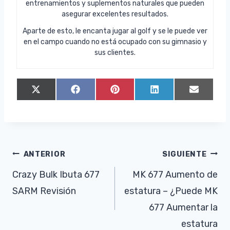
entrenamientos y suplementos naturales que pueden
asegurar excelentes resultados.
Aparte de esto, le encanta jugar al golf y se le puede ver
en el campo cuando no está ocupado con su gimnasio y
sus clientes.
C
C
C
C
C
X
F
P
L
E
o
o
o
o
o
(
a
i
i
m
m
m
m
m
m
T
c
n
n
a
p
p
p
p
p
w
e
t
k
i
a
a
a
a
a
i
b
e
e
l
r
r
r
r
r
t
o
r
d
t
t
t
t
t
t
o
e
I
Navegación
ANTERIOR
SIGUIENTE
i
i
i
i
i
e
k
s
n
r
r
r
r
r
r
t
de
Crazy Bulk Ibuta 677
MK 677 Aumento de
e
e
e
e
e
)
n
n
n
n
n
SARM Revisión
estatura – ¿Puede MK
entradas
677 Aumentar la
estatura