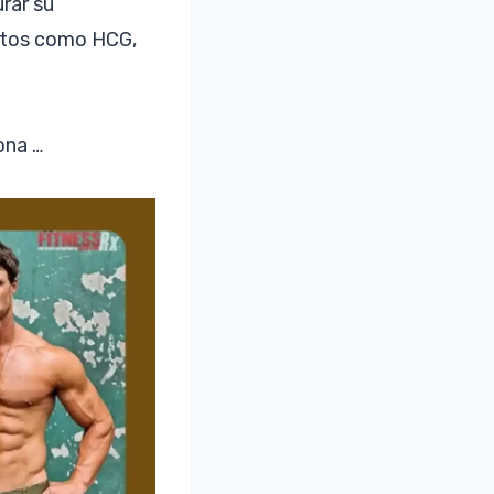
rar su
entos como HCG,
ona …