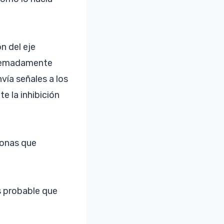
n del eje
xtremadamente
vía señales a los
e la inhibición
monas que
es probable que