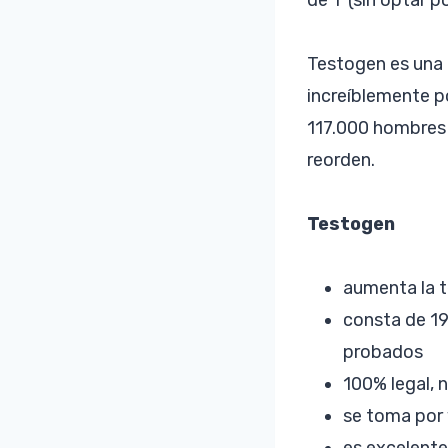
Testogen es una
increíblemente p
117.000 hombres 
reorden.
Testogen
aumenta la t
consta de 19
probados
100% legal, 
se toma por v
es excelente