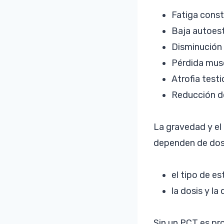
Fatiga const
Baja autoest
Disminución d
Pérdida musc
Atrofia test
Reducción de
La gravedad y el
dependen de dos 
el tipo de e
la dosis y la
Sin un PCT es pr