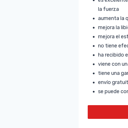
la fuerza
aumenta la 
mejora la lib
mejora el e
no tiene efe
ha recibido 
viene con un
tiene una ga
envío gratui
se puede co