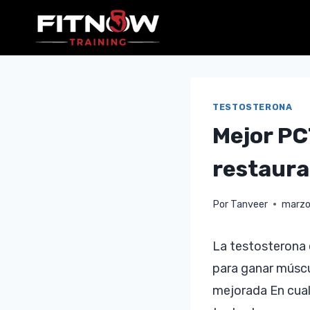
Saltar
al
contenido
TESTOSTERONA
Mejor PC
restaura
Por
Tanveer
marzo
La testosterona e
para ganar múscu
mejorada En cual