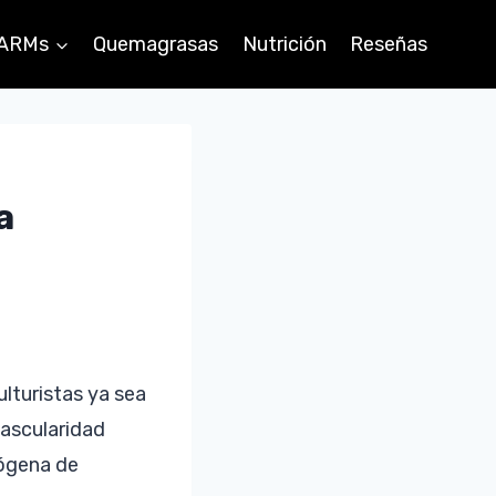
ARMs
Quemagrasas
Nutrición
Reseñas
a
lturistas ya sea
vascularidad
dógena de