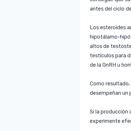
antes del ciclo d
Los esteroides a
hipotálamo-hipóf
altos de testoste
testículos para d
de la GnRH u hor
Como resultado, 
desempeñan un pa
Si la producción 
experimente efec