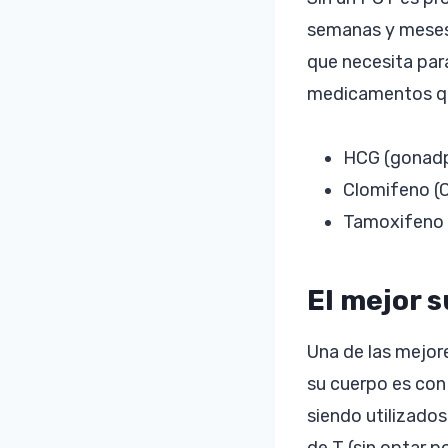
semanas y meses.
que necesita par
medicamentos que
HCG (gonadp
Clomifeno (
Tamoxifeno 
El mejor 
Una de las mejor
su cuerpo es con
siendo utilizados
de T (sin optar p