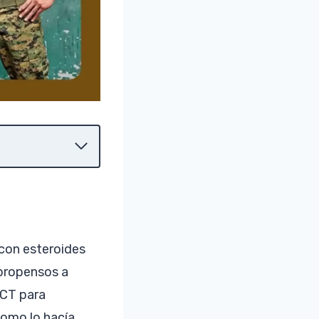
con esteroides
 propensos a
PCT para
como lo hacía