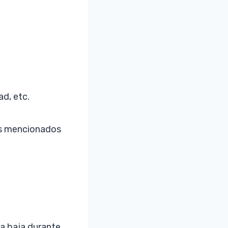
d, etc.
os mencionados
a baja durante